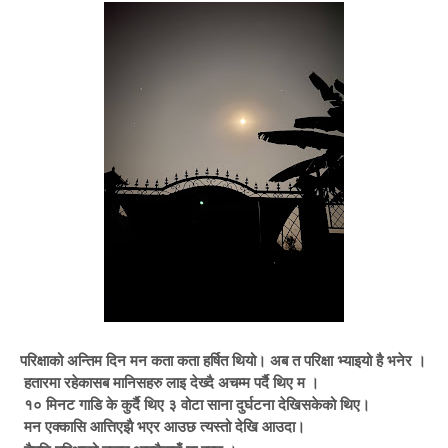
परिक्षाको
अन्तिम
दिन
मन
कता
कता
हर्षित
थियो।
अब
त
परिक्षा
भ्याइयो
है
भनेर
।
हतारमा
रहेका
सब
मानिसहरु
लाइ
देख्दै
अचम्म
पर्दै
थिए
म
।
१०
मिनट
गाडि
के
कुर्दै
थिए
३
वोटा
साना
दुर्घटना
देखि
सकेको
थिए।
मन
एक्कासि
आत्तिएझै
भएर
आउछ
त्यस्तो
देखि
आउदा।