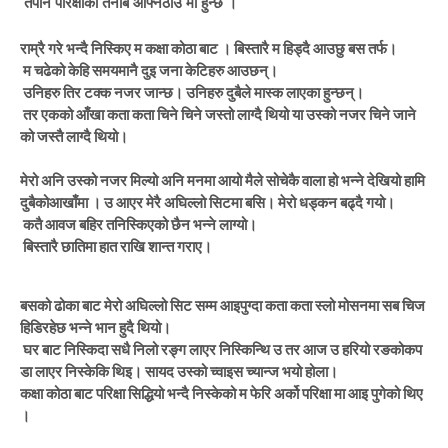
तैपनि
परिक्षाको
तनाब
आफ्नै
ठाउँ
मा
हुन्छ
।
राम्रै
गरे
भन्दै
निस्किए
म
कक्षा
कोठा
बाट
।
बिस्तारै
म
हिड्दै
आउछु
बस
तर्फ।
म
चढेको
केहि
समयमा
नै
दुइ
जना
केटिहरु
आउछन्।
उनिहरु
तिर
टक्क
नजर
जान्छ।
उनिहरु
दुबैले
मास्क
लाएका
हुन्छन्।
तर
एकको
आँखा
कता
कता
चिने
चिने
जस्तो
लाग्दै
थियो
या
उस्को
नजर
चिने
जाने
को
जस्तै
लाग्दै
थियो।
मेरो
अनि
उस्को
नजर
मिल्यो
अनि
मनमा
आ
यो
मैले
सोचेकै
वाला
हो
भन्ने
देखियो
हामि
दुबैको
आखाँमा
।
उ
आएर
मेरै
अघिल्लो
सिटमा
बसि।
मेरो
धड्कन
बढ्दै
गयो।
कतै
आवज
बहिर
त
निस्किएको
छैन
भन्ने
लाग्यो।
बिस्तारै
छातिमा
हात
राखि
शान्त
गराए।
बसको
ढोका
बाट
मेरो
अघिल्लो
सिट
सम्म
आइपुग्दा
कता
कता
स्लो
मोसनमा
सब
चिज
हिडिरहेछ
भन्ने
भान
हुदै
थियो।
घर
बाट
निस्किदा
सधै
निलो
रङ्ग
लाएर
निस्किन्थि
उ
तर
आज
उ
हरियो
रङको
कप
डा
लाएर
निस्केकि
थिइ।
सायद
उस्को
च्वाइस
च्यान्ज
भयो
होला।
कक्षा
कोठा
बाट
परिक्षा
सिद्धियो
भन्दै
निस्केको
म
फेरि
अर्को
परिक्षा
मा
आइ
पुगेको
थिए
।