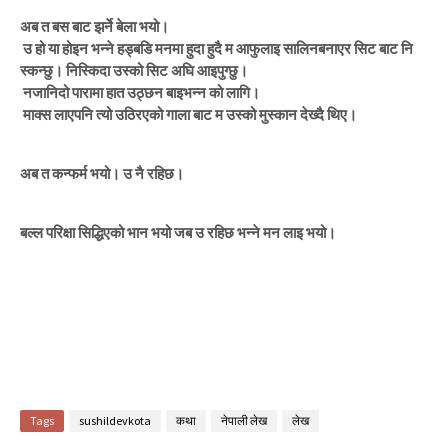
अब
त
बस
बाट
झर्ने
बेला
भयो।
उ
हो
या
होइन
भन्ने
हड्बडि
मनमा
हुदा
हुदै
म
आफुलाइ
सालिन
बनाएर
सिट
बाट
नि
स्कन्छु।
निस्किदा
उस्को
सिट
अघि
आइपुग्छु।
नजानिदो
पारामा
हात
उठ्छन
बाइ
भन्न
को
लागि।
माक्स
लाएपनि
त्यो
उठिरएको
गाला
बाट
म
उस्को
मुस्कान
देख्दै
थिए।
अब
त
कन्फर्म
भयो।
उ
नै
रहिछ।
बल्ल
परिक्षा
सिद्धिएको
भान
भयो
जब
उ
रहिछ
भन्ने
मन
लाइ
भयो।
Tags
sushildevkota
कथा
नेपाली लेख
लेख