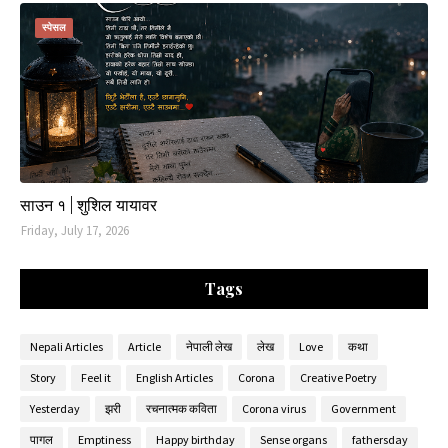
स्पेसल
साउन १ | शुशिल यायावर
Friday, July 17, 2026
Tags
Nepali Articles
Article
नेपाली लेख
लेख
Love
कथा
Story
Feel it
English Articles
Corona
Creative Poetry
Yesterday
झरी
रचनात्मक कविता
Corona virus
Government
पागल
Emptiness
Happy birthday
Sense organs
fathersday