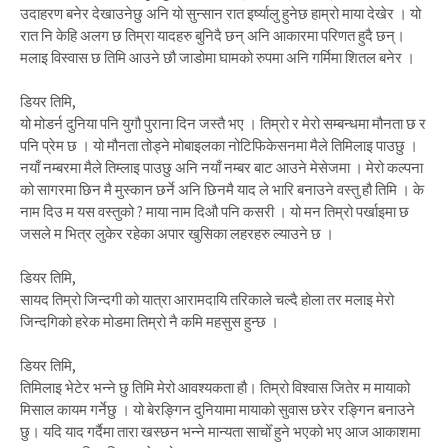
उदाहरण बनेर देखाउनेछु अनि यो सुन्सान रात इर्ष्यालु हुनेछ हाम्रो माया देखेर । यो
रात नि केहि अलग छ तिम्रा यादहरु बुनिदै छन् अनि आकारमा परिणत हुदै छन्।
मलाइ विस्वास छ तिमि आउने छौ जाडोमा घामको रुपमा अनि गर्मिमा शितल बनेर ।
डियर तिमि,
यो मोडर्न दुनिया पनि युगौ पुराना दिन जस्तै भए । तिम्रो र मेरो सम्बन्धमा मौनता छ र
पनि प्रेम छ । यो मौनता तोड्ने मोबाइलका नोटिफिकेसनमा मैले तिमिलाइ पाउछु ।
नयाँ नम्बरमा मैले तिम्लाइ पाउछु अनि नयाँ नम्बर बाट आउने मेसेजमा । मेरो कल्पना
को सागरमा छिन मै मुस्कान छर्ने अनि छिनमै याद ले भारि बनाउने वस्तु हौ तिमि । के
नाम दिउ म यस वस्तुको ? माया नाम दिऔ पनि कसरी । यो मन तिम्रो पर्खाइमा छ
जसले म भित्र लुकेर रहेका अपार खुसिका लहरहरु ल्याउने छ ।
डियर तिमि,
सायद तिम्रो जिन्दगी को यात्रा आरामदायि तरिकाले चल्दै होला तर मलाइ मेरो
जिन्दगिको हरेक मोडमा तिम्रो नै कमि महसुस हुन्छ ।
डियर तिमि,
तिमिलाइ भेटेर भन्ने छु तिमि मेरो आवश्यकता हौ। तिम्रो विश्वास जितेर म मायाको
मिसाल कायम गर्नेछु । यो बेरङ्गिन दुनियामा मायाको सुवास छरेर रङ्गिन बनाउने
छु। यदि याद गर्दैमा तारा खस्छन भन्ने मान्यता साचोँ हुने भएको भए आज आकाशमा