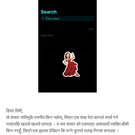
डियर तिमी,
यो संसार जतिसुकै रमणीय किन नहोस्, तिम्रा एक शब्द मेरा कानले स्पर्स गर्न
नपाएपछि खल्लो खल्लो लाग्दछ । म यस संसार को एकमात्र आशावादी व्याक्ति बाँकी
किन नरहुँ, तिम्रो एक झलक देख्दिन कि भन्ने कुराले मलाइ निराश बनाउछ ।