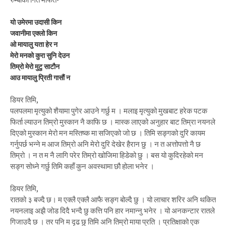
यो उमेरमा उदासी किन
जवानीमा एक्लो किन
ओ मायालु यता हेर न
मेरो मनको कुरा सुनि देउन
तिम्रो मेरो मुटु साटौन
आउ मायालु प्रिती गासौं न
डियर तिमि,
पलपलमा मृत्युको शैयामा पुगेर आउने गर्छु म । मलाइ मृत्युको मुखबाट हरेक पटक
फिर्ता ल्याउन तिम्रो मुस्कान नै काफि छ । मास्क लाएको अनुहार बाट तिम्रा नयनले
दिएको मुस्कान मेरो मन मस्तिष्क मा सजिएको जो छ । तिमि सङ्गको दुरि कायम
गर्नुपर्छ भन्ने म आज तिम्रो अनि मेरो दुरि देखेर हैरान छु । न त अत्तोपत्तो नै छ
तिम्रो । न त म नै लागि परेर तिम्रो खोजिमा हिडेको छु । बस यो कुदिरहेको मन
सङ्ग सोध्ने गर्छु तिमि कहाँ कुन अवस्थामा छौ होला भनेर ।
डियर तिमि,
रातको ३ बज्दै छ। म एक्लै एक्लै आफै सङ्ग बोल्दै छु । यो लाचार शरिर अनि थकित
नयनलाइ अझै जोड दिदै भन्दै छु कत्ति पनि हार नमान्नु भनेर । यो अनकन्टार रातले
गिजाउदै छ । तर पनि म दृढ छु तिमि अनि तिम्रो माया प्रति । प्रतिक्षाको एक