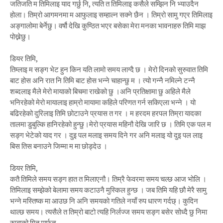
जतिजति म तिमिलाइ याद गर्छु नि, त्यति त तिमिलाइ कसैले सम्झिन नि भ्याउदैन
होला। तिम्रो आगमनमा म आफुलाइ सम्हाल्न सक्ने छैन । तिम्रो सामु गएर तिमिलाइ
अङ्गालोमा बेर्नेछु। वर्षौ देखि कुण्ठित भएर बसेका मेरा मनका भावनाहरु तिमि माझ
पोख्नेछु।
डियर तिमि,
तिम्लाइ म सङ्ग भेट हुन किन यति लामो समय लाग्दै छ । मेरो दिनको सुरुवात तिमि
बाट होस अनि रात नि तिमि बाट होस भन्ने चाहान्छु म । त्यो गन्नै नमिल्ने टन्नै
शब्दलाइ मैले मेरो मायाको बिचमा राखेको छु ।अनि प्रतिक्षामा छु अहिले मैले
भनिरहेको मेरो मायालाइ हाम्रो मायामा कहिले परिणत गर्न सकिएला भन्ने । यो
बढिरहेको दुरिलाइ तिमि छोटाउने प्रयास त गर । म हरदम हरपल तिम्रा यादका
तालमा डुबुल्कि हानिरहेको हुन्छु।मेरो प्रयास महिनौ देखि जारि छ । तिमि एक पल म
सङ्ग भेटेको याद गर । दुइ पल मलाइ समय दिने गर अनि मलाइ यो दुइ पल लाइ
बिस तिस बनाउने जिम्मा म मा छोड्देउ ।
डियर तिमि,
कतै तिमिले समय सङ्ग हात त मिलाएनौ। तिम्रै फेवरमा समय चल्छ आज भोलि ।
तिमिलाइ सम्झेको बेलामा समय कटाउनै मुस्किल हुन्छ । जब तिमि यहि छौ मेरै सामु
भन्ने मस्तिष्क मा आउछ नि अनि समयको गतिले नयाँ रुप धारण गर्दछ्। कुदिन
थाल्छ समय। त्यसैले त तिम्रो बाटो त्यहि निर्लज्ज समय सङ्ग बसेर सोध्दै छु निमा
रुम्बाको गित मार्फत-