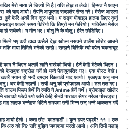
खिर मेरो माया ले जित्यो नि है।यत्ति लेख्न त लेखे। हिम्मत नै आएन
ने कुरा को याद आयो। तैपनि आफुलाइ सम्हालेर सेन्ड गरे। मेसेज आउला
त हुदै फेरि अर्को दिन सुरु भयो। म सङ्ग मोबाइल हातमा लिएर कुर्नु
लाइन आउने समय फेरियो कि तिम्रो मन फेरियो। यत्तिकैमा मेसेज
ाया हो सधैको। म मौन भए। बोलु नि के बोलु। हेरेर छोडिदिए।
मिल्ने भए कतै टाढा कसैले देख्न खोज्न नसक्ने ठाउँमा छोडेर आउने
र्फि माया तिमिले भनेको सम्झे। सम्झने बित्तिकै त्यो दर्पण चकनाचूर
ि काम नै थिएन अल्छी लागि राखेको थियो। हेर्ने केहि भेटेको थिइन ।
ो फेसबुक स्क्रोल गर्ने हो भन्दै फेसबुकतिर गए। एक पोस्ट देखे।
ो खतरै फ्यान हो भन्दै दमदार खिलाडी याद आयो। एकाएक अनु नाम
रे अनु। थर केहि नहानी। सयौ अनु को प्रोफाइल आयो। तल तल गए।
 फिल्म हेर्थे नि त्यति नै Anime हेर्ने गर्थे। प्रोफाइल खोलेर
ममि बाबाको फोटो थ्यो अनि केहि सेन्टी पाराका सेयर गरेका पोस्टहरु।
इ माइ लाइफ भन्नेहरु भेटिने समयमा उनी भिन्न छन् भन्ने आकलन गर्दै
्ट रिप्लाइ आयो हेलो । कता छौ? काठमाडौं । कुन इयर पढ्छौ? ११ । एक
उ कि अरु को नि? सरि बुझिन जवाफमा यस्तो आयो। अनि तिमी मलाइ