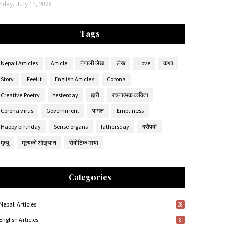
riday, July 17, 2026
Tags
Nepali Articles
Article
नेपाली लेख
लेख
Love
कथा
Story
Feel it
English Articles
Corona
Creative Poetry
Yesterday
झरी
रचनात्मक कविता
Corona virus
Government
पागल
Emptiness
Happy birthday
Sense organs
fathersday
द्रौपदी
मृत्यु
मृत्युको ओछ्यान
रोबोटिक माया
Categories
Nepali Articles
38
English Articles
8