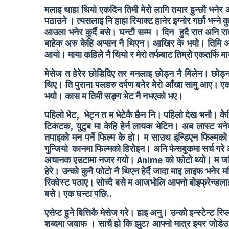
मलाइ थाहा थियो एकदिन तिमी मेरो लागि तयार हुन्छौ भनेर आ
पठाउने । त्यसलाइ नि हाहा रियाक्ट हानेर इग्नोर गर्छौ भन्
आउला भनेर कुर्दै बसे। घन्टौ सम्म । दिन हुदै रात अनि रा
बाहेक अरु केहि अप्सन नै थिएन। आखिर के भयो। तिमि अन
आयो। माया कहिले नै थियो र मेरो तर्फबाट तिम्रो एकतर्फि म
मेसेज त हेरेर छोडिदिए तर मनलाइ छोड्न नै मिलेन। छोड्न 
थिए। ति पुराना पलहरु दर्पण बनेर मेरो आँखा सामु आए। एक त
भयो। कास म तिमी सङ्ग भेट नै नभएको भए।
पहिलो भेट, भेट्न त म भेटेकै छैन नि। पहिलो देख भनौ। केह
टिकटक, युटुब मा केहि हेर्न लायक भेटिन। अब लास्ट भनेक
तपाइको मन पर्ने फिल्म के हो। म साउथ इन्डिएन फिल्मक
गुन्जियो कानमा फिल्मको हिरोइन। अनि फेसबुकमा सर्च ग
अचानक एउटामा नजर गयो। Anime को फोटो थ्यो। म जति साउथ
हेरे। उन्को कुनै फोटो नै थिएन हेर्दै जादा माइ लाइफ भनेर 
रिक्वेस्ट पठाए। सोच्दै बसे म आजभोलि आफ्नो बोइफ्रेन्डला
बसे। एक घन्टा पछि..
एसेप्ट हुने बित्तिकै मेसेज गरे। हाइ अनु। उन्को इन्स्टेन
शब्दमा जवाफ । साचै हो कि झुट? आफ्नो मात्र इयर जोडे